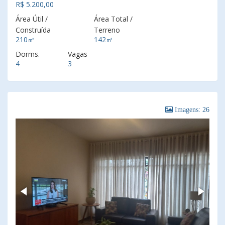
R$ 5.200,00
Área Útil /
Área Total /
Construída
Terreno
210㎡
142㎡
Dorms.
Vagas
4
3
Imagens: 26