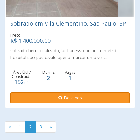
Sobrado em Vila Clementino, São Paulo, SP
Preço
R$ 1.400.000,00
sobrado bem localizado,facil acesso ônibus e metrô
hospital são paulo.vale apena marcar uma visita
Área Útil /
Dorms.
Vagas
Construída
2
1
152㎡
Detalhes
«
1
2
3
»