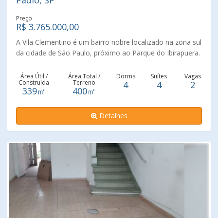
Paulo, SP
Preço
R$ 3.765.000,00
A Vila Clementino é um bairro nobre localizado na zona sul
da cidade de São Paulo, próximo ao Parque do Ibirapuera.
Metade pertence ao distrito da Vila Mariana e outra
metade pertence ao distrito da Saúde.Casa recem
Área Útil /
Área Total /
Dorms.
Suítes
Vagas
Construída
Terreno
4
4
2
reformada e totalmente atualizada,com acabamento
339㎡
400㎡
moderno e de bom gosto!!
Detalhes