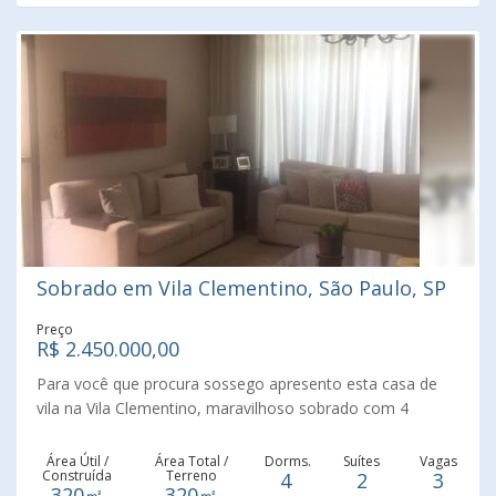
Sobrado em Vila Clementino, São Paulo, SP
Preço
R$ 2.450.000,00
Para você que procura sossego apresento esta casa de
vila na Vila Clementino, maravilhoso sobrado com 4
dormitórios sendo 2 suítes com terraço, armários
embutidos em todos os quartos e com 3 vagas de
Área Útil /
Área Total /
Dorms.
Suítes
Vagas
Construída
Terreno
4
2
3
garagem, cozinha grande repleta de armários, sala de
320㎡
320㎡