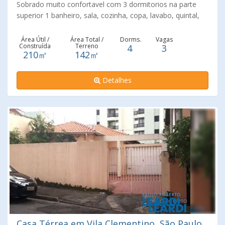
Sobrado muito confortavel com 3 dormitorios na parte
superior 1 banheiro, sala, cozinha, copa, lavabo, quintal,
area de serviço na parte inferior e edicula cotendo sala,
dormitorio, cozinha, banheiro e lavanderia, totalmente
Área Útil /
Área Total /
Dorms.
Vagas
Construída
Terreno
4
3
independente. Manutenção em perfeitas condições,
210㎡
142㎡
ensolarada, arejada.
Detalhes
Casa Térrea em Vila Clementino, São Paulo,