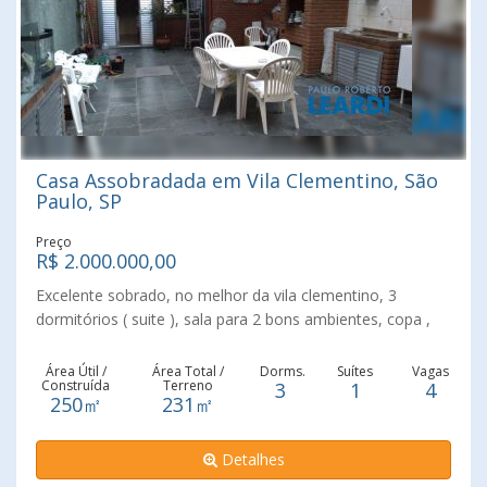
Casa Assobradada em Vila Clementino, São
Paulo, SP
Preço
R$ 2.000.000,00
Excelente sobrado, no melhor da vila clementino, 3
dormitórios ( suite ), sala para 2 bons ambientes, copa ,
cozinha, quintal com edícula e churrasqueira, 4 vagas.
Ótimo investimento.
Área Útil /
Área Total /
Dorms.
Suítes
Vagas
Construída
Terreno
3
1
4
250㎡
231㎡
Detalhes