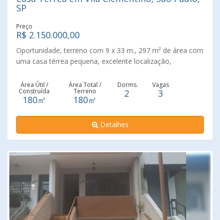
SP
Preço
R$ 2.150.000,00
Oportunidade, terreno com 9 x 33 m., 297 m² de área com
uma casa térrea pequena, excelente localização,
infraestrutura de comércios, transporte e serviços, perto
do Shopping Metrô Santa Cruz, unifesp, hospital São
Área Útil /
Área Total /
Dorms.
Vagas
Construída
Terreno
2
3
Paulo, parque do Ibirapuera, ciclo faixa da Av. Paulista,
180㎡
180㎡
praticidade e mobilidade no dia a dia. Acesso 24 Horas,
Casa de Fundo, Perto de Escolas, Perto de Shopping
Detalhes
Center, Perto de Transporte Público, Perto de Vias de
Acesso, Próximo ao Metrô