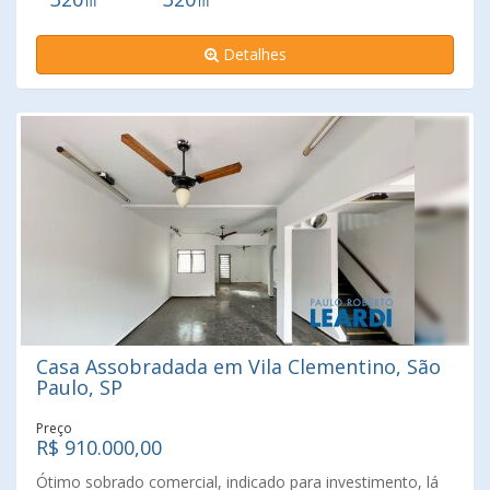
estar e de jantar amplas, a casa possui quintal com
parreiras de uva, despensa, 2 lavanderias, no 1o. piso tem
Detalhes
quarto e banheiro de empregada, salão com 2 ambientes,
corredor lateral, pé direito alto, ensolarada e bem
ventilada, agende sua visita
Casa Assobradada em Vila Clementino, São
Paulo, SP
Preço
R$ 910.000,00
Ótimo sobrado comercial, indicado para investimento, lá