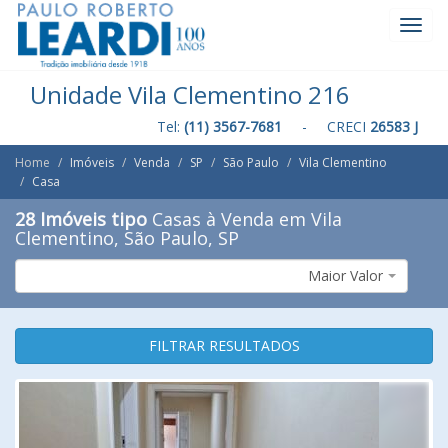
Toggl
Navig
Unidade Vila Clementino 216
Tel:
(11) 3567-7681
- CRECI
26583 J
Home
Imóveis
Venda
SP
São Paulo
Vila Clementino
Casa
28 Imóveis tipo
Casas à Venda em Vila
Clementino, São Paulo, SP
Maior Valor
FILTRAR RESULTADOS