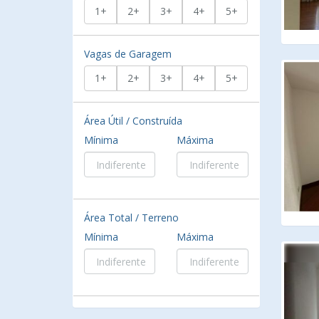
1+
2+
3+
4+
5+
Vagas de Garagem
1+
2+
3+
4+
5+
Área Útil / Construída
Mínima
Máxima
Área Total / Terreno
Mínima
Máxima