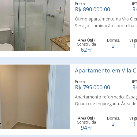
Preço
IP
R$ 890.000,00
R
Ótimo apartamento na Vila Clem
Serviço. Iluminação com trilha 
empregada com armário e armár
novos. Prédio com lazer comple
Área Útil /
Dorms.
Vag
Construída
2
1
62㎡
Apartamento em Vila Cl
Preço
IP
R$ 795.000,00
R
Apartamento reformado. Espaç
Quarto de empregada. Área de 
tudo no melhor da Vila Clement
Área Útil /
Dorms.
Vag
Construída
2
1
94㎡