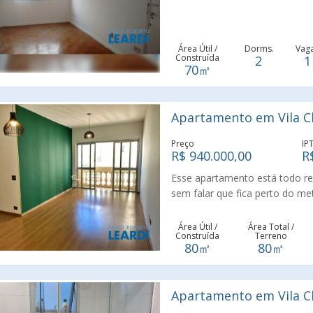
Área Útil /
Dorms.
Vag
Construída
2
1
70㎡
Apartamento em Vila Cl
Preço
IP
R$ 940.000,00
R
Esse apartamento está todo r
sem falar que fica perto do m
comércio no entorno. Apartame
Área Útil /
Área Total /
Construída
Terreno
80㎡
80㎡
Apartamento em Vila Cl