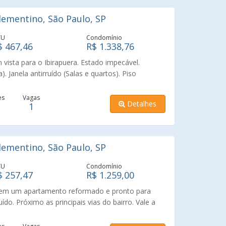
ementino, São Paulo, SP
TU
Condomínio
$ 467,46
R$ 1.338,76
sta para o Ibirapuera. Estado impecável.
). Janela antirruído (Salas e quartos). Piso
no Empreendimento e mais um banheiro social.
cuba dupla. Aquecedor. Armários embutidos. Área
es
Vagas
Detalhes
1
Espaço para lavadora, secadora, tanque e seis
 (Multilock triplo). Tela de proteção. 1 vaga livre.
 São Paulo. 1 km Parque Ibirapuera. Próximo a
ea verde e academia. Rua arborizada com vagas.
ementino, São Paulo, SP
TU
Condomínio
$ 257,47
R$ 1.259,00
 em um apartamento reformado e pronto para
ído. Próximo as principais vias do bairro. Vale a