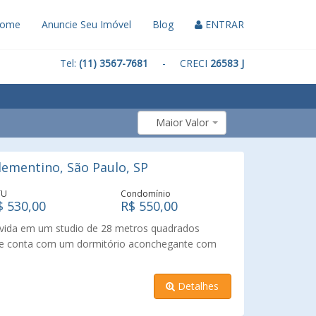
ome
Anuncie Seu Imóvel
Blog
ENTRAR
Tel:
(11) 3567-7681
- CRECI
26583 J
Maior Valor
ementino, São Paulo, SP
TU
Condomínio
$ 530,00
R$ 550,00
 vida em um studio de 28 metros quadrados
que conta com um dormitório aconchegante com
e garagem, ideal para quem busca praticidade e
 a apenas oito minutos do Shopping e Metrô Santa
Detalhes
róximo a hospitais, mercados e escolas,
cisa a poucos passos de casa. Para completar, o