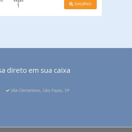
es
Vagas
Detalhes
1
sa direto em sua caixa
Vila Clementino, São Paulo, SP