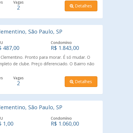
es
Vagas
Detalhes
2
ementino, São Paulo, SP
TU
Condomínio
$ 487,00
R$ 1.843,00
 Clementino. Pronto para morar. É só mudar. O
leto de clube. Preço diferenciado. O Bairro não
o e é super valorizado. Vale a pena uma visita.
es
Vagas
Detalhes
2
ementino, São Paulo, SP
TU
Condomínio
$ 1,00
R$ 1.060,00