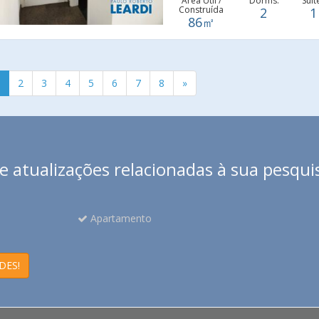
Área Útil /
Dorms.
Suít
Construída
2
1
86㎡
2
3
4
5
6
7
8
»
 atualizações relacionadas à sua pesqui
Apartamento
DES!