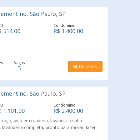
ura completa de lazer e conveniência equipada
urrasqueira condominial, cinema, elevador social,
ementino, São Paulo, SP
nderia compartilhada, pet place, piscina adulto,
e salão de jogos, garantindo conforto e diversão
TU
Condomínio
$ 514,00
R$ 1.400,00
es
Vagas
Detalhes
3
ementino, São Paulo, SP
TU
Condomínio
$ 1.101,00
R$ 2.400,00
erraço, piso em madeira, lavabo, cozinha
 lavanderia completa, pronto para morar, lazer
lo do bairro, próximo ao Metrô, aceita FGTS e