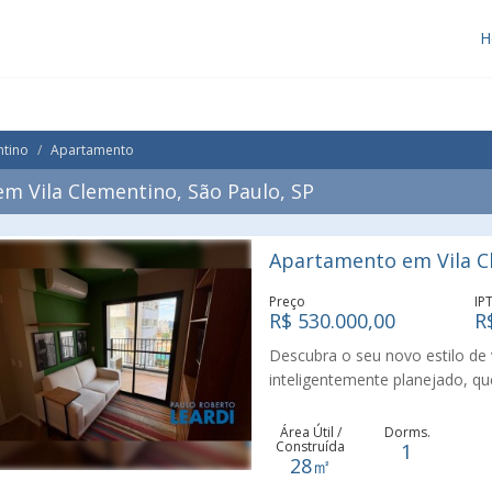
H
ntino
Apartamento
m Vila Clementino, São Paulo, SP
Apartamento em Vila Cl
Preço
IP
R$ 530.000,00
R
Descubra o seu novo estilo de
inteligentemente planejado, 
varanda privativa e sem vaga d
mobilidade urbana. Localizado
Área Útil /
Dorms.
Construída
1
Cruz, o empreendimento fica p
28㎡
colocando tudo o que você pre