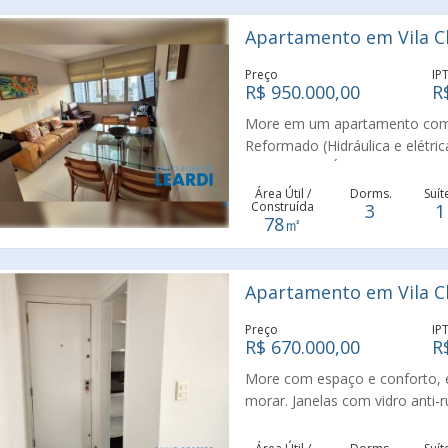
Apartamento em Vila Cl
Preço
IP
R$ 950.000,00
R
More em um apartamento com vi
Reformado (Hidráulica e elétrica
porcenalato. Único com Suíte 
Sala e cozinha integrada. Pia 
Área Útil /
Dorms.
Suít
Construída
3
1
de serviço ampla e planejada. 
78㎡
prateleiras. Porta trava múltipla
Fica a 500m do Metrô Hospital
UNIFESP. O Condomínio tem ár
Apartamento em Vila Cl
Vale a pena uma visita.
Preço
IP
R$ 670.000,00
R
More com espaço e conforto,
morar. Janelas com vidro anti-ru
pena uma visita.