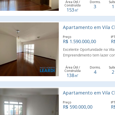
financiamento.
Área Útil /
Dorms.
Suít
Construída
3
1
153㎡
Apartamento em Vila Cl
Preço
IP
R$ 1.590.000,00
R
Excelente Oportunidade na Vila
Empreendimento tem lazer comp
precisa falar, tem de tudo pert
Área Útil /
Dorms.
Suít
Construída
4
2
138㎡
Apartamento em Vila Cl
Preço
IP
R$ 590.000,00
R