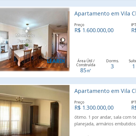
condomínio oferece uma estrut
com bicicletário, coworking, ch
Apartamento em Vila Cl
espaço gourmet, academia, lava
portaria, bar, salão de festas 
Preço
IP
sem precisar sair de casa.
R$ 1.600.000,00
R
Área Útil /
Dorms.
Suít
Construída
3
1
85㎡
Apartamento em Vila Cl
Preço
IP
R$ 1.300.000,00
R
ótimo. 1 por andar, sala com t
planejada, armários embutidos,
com piscina, localizado no mio