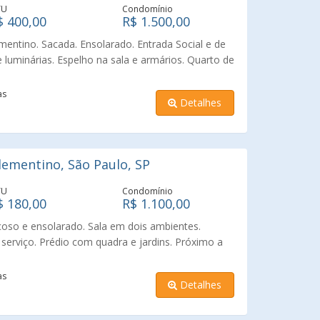
TU
Condomínio
$ 400,00
R$ 1.500,00
entino. Sacada. Ensolarado. Entrada Social e de
e luminárias. Espelho na sala e armários. Quarto de
ios embutidos. Hidráulica e elétrica trocado e
to. Vale a pena uma visita.
as
Detalhes
ementino, São Paulo, SP
TU
Condomínio
$ 180,00
R$ 1.100,00
oso e ensolarado. Sala em dois ambientes.
serviço. Prédio com quadra e jardins. Próximo a
ino. Vale a pena uma visita.
as
Detalhes