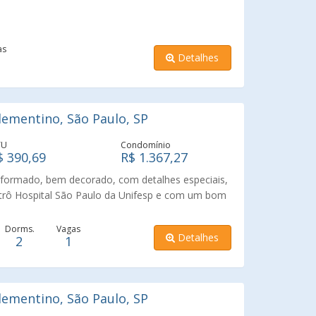
as
Detalhes
ementino, São Paulo, SP
TU
Condomínio
$ 390,69
R$ 1.367,27
eformado, bem decorado, com detalhes especiais,
etrô Hospital São Paulo da Unifesp e com um bom
nto com tudo de bom em ótima localização!!!
Dorms.
Vagas
Detalhes
2
1
ementino, São Paulo, SP