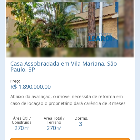
Casa Assobradada em Vila Mariana, São
Paulo, SP
Preço
R$ 1.890.000,00
Abaixo da avaliação, o imóvel necessita de reforma em
caso de locação o proprietário dará carência de 3 meses.
A vaga de garagem foi adaptada para um consultório com
sala de espera e banheiro, com possibilidade de reversão.
Área Útil /
Área Total /
Dorms.
Construída
Terreno
3
A sala original é muito ampla, possível fazer 3 ambientes,
270㎡
270㎡
cozinha, copa, lavabo, quintal e uma edícula com quarto e
banheiro, ainda sobre esta, mais um banheiro e quarto