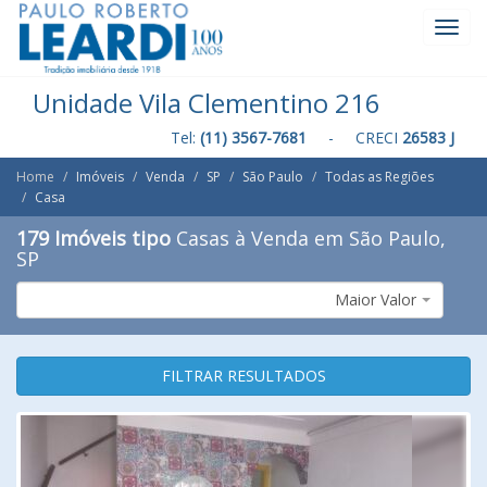
Toggl
Navig
Unidade Vila Clementino 216
Tel:
(11) 3567-7681
- CRECI
26583 J
Home
Imóveis
Venda
SP
São Paulo
Todas as Regiões
Casa
179 Imóveis tipo
Casas à Venda em São Paulo,
SP
Maior Valor
FILTRAR RESULTADOS