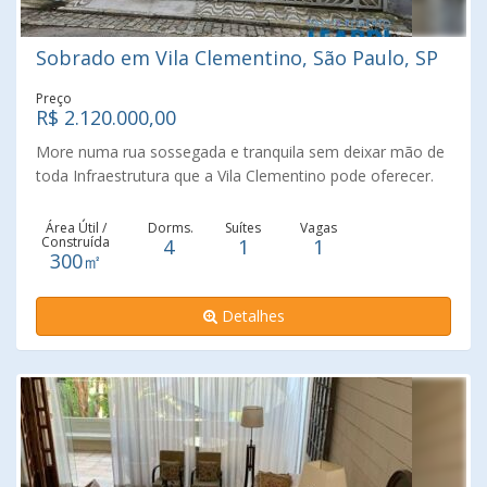
Sobrado em Vila Clementino, São Paulo, SP
Preço
R$ 2.120.000,00
More numa rua sossegada e tranquila sem deixar mão de
toda Infraestrutura que a Vila Clementino pode oferecer.
Sobrado com 3 pavimentos com dependência de
empregada e uma vaga. Pavimento térreo: Garagem, sala
Área Útil /
Dorms.
Suítes
Vagas
Construída
4
1
1
de estar, sala de jantar, lavabo, 1 dormitório multiuso
300㎡
(Pode ser escritório - sala de jogos - academia - biblioteca
e etc...) e cozinha. Pavimento superior: 1 suíte com
Detalhes
varanda privativa, 1 dormitório com varanda privativa, 1
dormitório simples e 1 banheiro. Pavimento do subsolo: 1
depósito, dependências de empregada (Quarto e
banheiro) e lavanderia. Vale a pena uma visita.