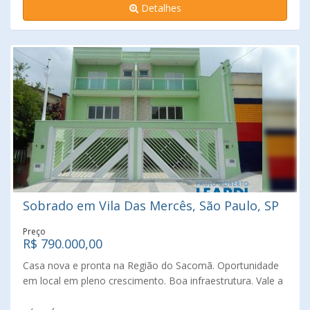
Detalhes
com ar condicionado. No andar superior existe uma ampla
suíte com closet, banheiro, sacada fechada com vidros ,
dois dormitórios e um banheiro social. Excelente
localização travessa da rua Eça de Queiroz e paralela à Av
23 de Maio. O imóvel teria uma boa aceitação para
restaurantes, pet shop, clínicas, espaço para estética,
cabeleireiros e muitas outras opções de grande interesse.
Sobrado em Vila Das Mercês, São Paulo, SP
Preço
R$ 790.000,00
Casa nova e pronta na Região do Sacomã. Oportunidade
em local em pleno crescimento. Boa infraestrutura. Vale a
pena uma visita.