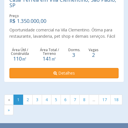
SP
Preço
R$ 1.350.000,00
Oportunidade comercial na Vila Clementino. Ótima para
restaurante, lavanderia, pet shop e demais serviços. Fácil
acesso as principais vias do bairro. Póximo metrô Hospital
São Paulo. Vale a pena uma visita.
Área Útil /
Área Total /
Dorms.
Vagas
Construída
Terreno
3
2
110㎡
141㎡
Detalhes
«
1
2
3
4
5
6
7
8
...
17
18
»