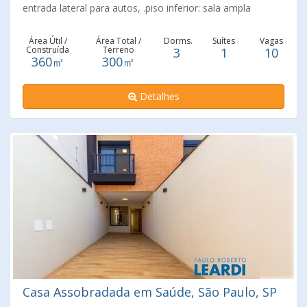
entrada lateral para autos, .piso inferior: sala ampla
cozinha com armários, lavabo, piso superior: 3
dormitórios, 1 suite, 1 banheiro, armários
Área Útil /
Área Total /
Dorms.
Suítes
Vagas
Construída
Terreno
3
1
10
planejados,ampla sacada. Entrada lateral ligando ao salão,
360㎡
300㎡
piso inferior: escada para o piso superior, salão, suite com
área de serviço e churrasqueira. Excelente localização do
Detalhes
Planalto Paulista. Agende sua visita!
Casa Assobradada em Saúde, São Paulo, SP