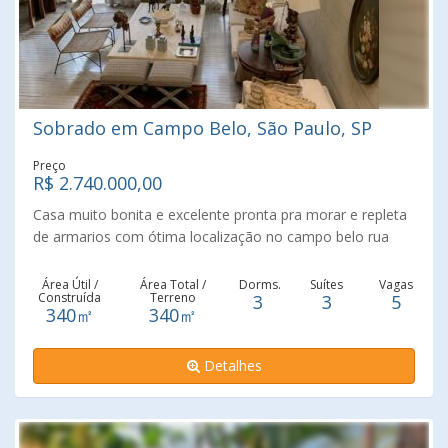
Sobrado em Campo Belo, São Paulo, SP
Preço
R$ 2.740.000,00
Casa muito bonita e excelente pronta pra morar e repleta
de armarios com ótima localização no campo belo rua
tranquila e facil ascesso a tudo venha conferir
Área Útil /
Área Total /
Dorms.
Suítes
Vagas
Construída
Terreno
3
3
5
340㎡
340㎡
Detalhes